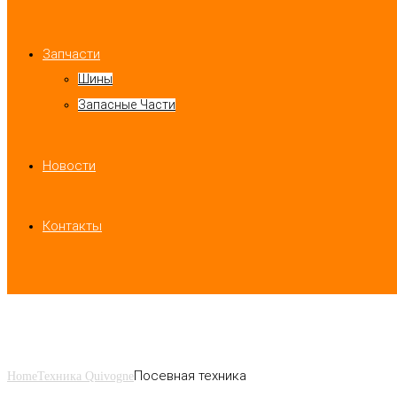
Запчасти
Шины
Запасные Части
Новости
Контакты
Посевная техника
Посевная техника
Home
Техника Quivogne