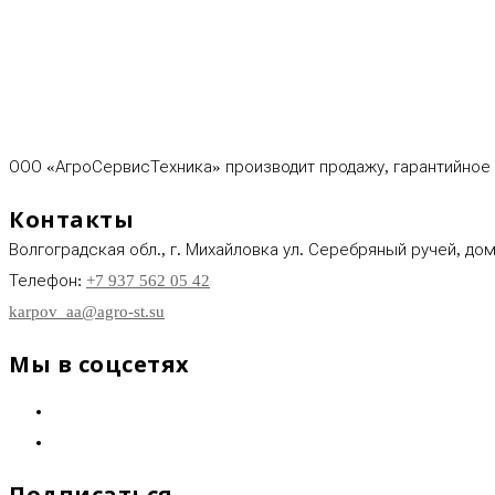
ООО «АгроСервисТехника» производит продажу, гарантийное и
Контакты
Волгоградская обл., г. Михайловка ул. Серебряный ручей, дом 
Телефон:
+7 937 562 05 42
karpov_aa@agro-st.su
Мы в соцсетях
Подписаться