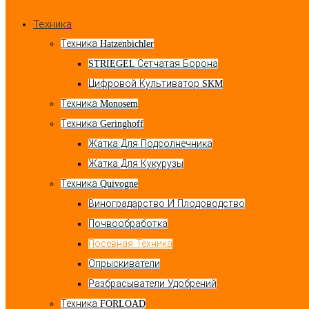
Техника
Техника Hatzenbichler
STRIEGEL Сетчатая Борона
Цифровой Культиватор SKM
Техника Monosem
Техника Geringhoff
Жатка Для Подсолнечника
Жатка Для Кукурузы
Техника Quivogne
Виноградарство И Плодоводство
Почвообработка
Посевная Техника
Опрыскиватели
Разбрасыватели Удобрений
Техника FORLOAD